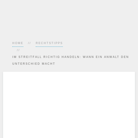
HOME
RECHTSTIPPS
IM STREITFALL RICHTIG HANDELN: WANN EIN ANWALT DEN
UNTERSCHIED MACHT