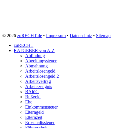
© 2026
zuRECHT.de
•
Impressum
•
Datenschutz
•
Sitemap
zuRECHT
RATGEBER von A-Z
Abfindung
Abgeltungssteuer
Abmahnung
Arbeitslosengeld
Arbeitslosengeld 2
Arbeitsvertrag
Arbeitszeugnis
BAföG
Bußgeld
Ehe
Einkommensteuer
Elterngeld
Elternzeit
Erbschaftssteuer
Führerschein