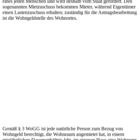
eines jeden Menschen und wird deshalb vom Staat gefördert. Den
sogenannten Mietzuschuss bekommen Mieter, während Eigentümer
einen Lastenzuschuss erhalten; zuständig für die Antragsbearbeitung
ist die Wohngeldstelle des Wohnortes.
Gemäß § 3 WoGG ist jede natürliche Person zum Bezug von
Wohngeld berechtigt, die Wohnraum angemietet hat, in einem
mietähnlichen Dauerverhältnis lebt, im eigenen Haus eine Wohnung