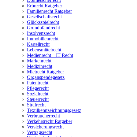
Dolmetscherrecht
Erbrecht Ratgeber
Familienrecht Ratgeber
Gesellschaftsrecht
Glücksspielrecht
Grundpfandrecht
Insolvenzrecht
Immobilienrecht
Kartellrecht
Lebensmittelrecht
Medienrecht – IT-Recht
Markenrecht
Medizinrecht
Mietrecht Ratgeber
Organspendegesetz
Patentrecht
Pflegerecht
Sozialrecht
Steuerrecht
Strafrecht
Textilkennzeichnungsgesetz
Verbraucherrecht
Verkehrsrecht Ratgeber
Versicherungsrecht
Vertragsrecht