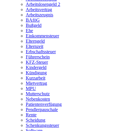
Arbeitslosengeld 2
Arbeitsvertrag
Arbeitszeugnis
BAföG
Bußgeld
Ehe
Einkommensteuer
Elterngeld
Elternzeit
Erbschaftssteuer
Führerschein
KFZ-Steuer
Kindergeld
Kündigung
Kurzarbeit
Mietvertrag
MPU
Mutterschutz
Nebenkosten
Patientenverfügung
Pendlerpauschale
Rente
Scheidung
Schenkungssteuer
Software