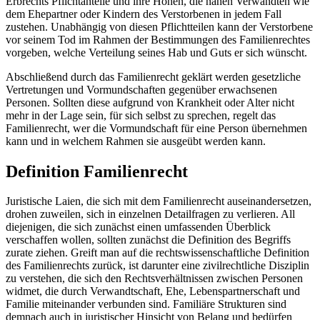
Erbrechts Pflichtanteile und ihre Höhen, die nahen Verwandten wie
dem Ehepartner oder Kindern des Verstorbenen in jedem Fall
zustehen. Unabhängig von diesen Pflichtteilen kann der Verstorbene
vor seinem Tod im Rahmen der Bestimmungen des Familienrechtes
vorgeben, welche Verteilung seines Hab und Guts er sich wünscht.
Abschließend durch das Familienrecht geklärt werden gesetzliche
Vertretungen und Vormundschaften gegenüber erwachsenen
Personen. Sollten diese aufgrund von Krankheit oder Alter nicht
mehr in der Lage sein, für sich selbst zu sprechen, regelt das
Familienrecht, wer die Vormundschaft für eine Person übernehmen
kann und in welchem Rahmen sie ausgeübt werden kann.
Definition Familienrecht
Juristische Laien, die sich mit dem Familienrecht auseinandersetzen,
drohen zuweilen, sich in einzelnen Detailfragen zu verlieren. All
diejenigen, die sich zunächst einen umfassenden Überblick
verschaffen wollen, sollten zunächst die Definition des Begriffs
zurate ziehen. Greift man auf die rechtswissenschaftliche Definition
des Familienrechts zurück, ist darunter eine zivilrechtliche Disziplin
zu verstehen, die sich den Rechtsverhältnissen zwischen Personen
widmet, die durch Verwandtschaft, Ehe, Lebenspartnerschaft und
Familie miteinander verbunden sind. Familiäre Strukturen sind
demnach auch in juristischer Hinsicht von Belang und bedürfen