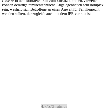
Gesetze in dem konkreten Fall zum Einsatz kommen. Zuweilen
können derartige familienrechtliche Angelegenheiten sehr komplex
sein, weshalb sich Betroffene an einen Anwalt für Familienrecht
wenden sollten, der zugleich auch mit dem IPR vertraut ist.
4.7
/
5
73
ratings