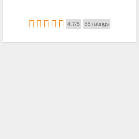
4.7
/
5
55
ratings