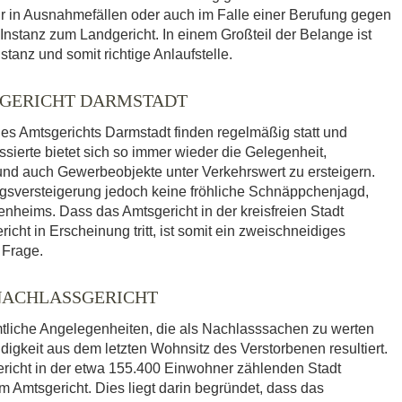
ur in Ausnahmefällen oder auch im Falle einer Berufung gegen
 Instanz zum Landgericht. In einem Großteil der Belange ist
tanz und somit richtige Anlaufstelle.
GERICHT DARMSTADT
s Amtsgerichts Darmstadt finden regelmäßig statt und
sierte bietet sich so immer wieder die Gelegenheit,
 auch Gewerbeobjekte unter Verkehrswert zu ersteigern.
ngsversteigerung jedoch keine fröhliche Schnäppchenjagd,
enheims. Dass das Amtsgericht in der kreisfreien Stadt
cht in Erscheinung tritt, ist somit ein zweischneidiges
 Frage.
NACHLASSGERICHT
mtliche Angelegenheiten, die als Nachlasssachen zu werten
igkeit aus dem letzten Wohnsitz des Verstorbenen resultiert.
richt in der etwa 155.400 Einwohner zählenden Stadt
m Amtsgericht. Dies liegt darin begründet, dass das