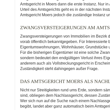
Amtsgericht in Moers dann die erste Instanz. Nur i
Urteil des Amtsgerichts geht es in der nächsten Ins
Amtsgericht Moers jedoch die zuständige Instanz und
ZWANGSVERSTEIGERUNGEN AM AMTS
Zwangsversteigerungen von Immobilien im Bezirk d
vorab öffentlich bekanntgegeben. Für Interessierte 
Eigentumswohnungen, Wohnhäuser, Grundstücke und
Für die bisherigen Eigentümer ist eine solche Zwa
sondern bedeutet den endgültigen Verlust ihres Eig
anderem auch als Vollstreckungsgericht in Erscheinu
Zuständigkeit steht dahingegen außer Frage.
DAS AMTSGERICHT MOERS ALS NACH
Nicht nur Streitigkeiten rund ums Erde, sondern sä
sind, obliegen dem Nachlassgericht, dessen Zuständ
Wer sich nun auf die Suche nach einem Nachlassge
begibt, landet aber ganz automatisch beim Amtsgeric