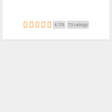
4.7
/
5
73
ratings