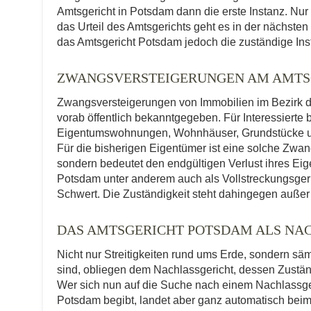
Amtsgericht in Potsdam dann die erste Instanz. Nu
das Urteil des Amtsgerichts geht es in der nächsten
das Amtsgericht Potsdam jedoch die zuständige Insta
ZWANGSVERSTEIGERUNGEN AM AMTS
Zwangsversteigerungen von Immobilien im Bezirk d
vorab öffentlich bekanntgegeben. Für Interessierte 
Eigentumswohnungen, Wohnhäuser, Grundstücke und
Für die bisherigen Eigentümer ist eine solche Zwa
sondern bedeutet den endgültigen Verlust ihres Ei
Potsdam unter anderem auch als Vollstreckungsgerich
Schwert. Die Zuständigkeit steht dahingegen außer
DAS AMTSGERICHT POTSDAM ALS NA
Nicht nur Streitigkeiten rund ums Erde, sondern sä
sind, obliegen dem Nachlassgericht, dessen Zuständ
Wer sich nun auf die Suche nach einem Nachlassge
Potsdam begibt, landet aber ganz automatisch beim 