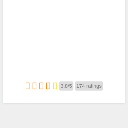
3.8
/
5
174
ratings