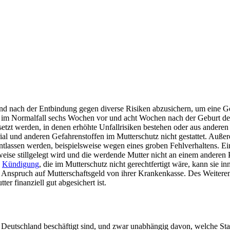
nd nach der Entbindung gegen diverse Risiken abzusichern, um eine G
im Normalfall sechs Wochen vor und acht Wochen nach der Geburt des 
setzt werden, in denen erhöhte Unfallrisiken bestehen oder aus andere
rial und anderen Gefahrenstoffen im Mutterschutz nicht gestattet. Au
assen werden, beispielsweise wegen eines groben Fehlverhaltens. Eine 
weise stillgelegt wird und die werdende Mutter nicht an einem anderen 
e
Kündigung
, die im Mutterschutz nicht gerechtfertigt wäre, kann si
 Anspruch auf Mutterschaftsgeld von ihrer Krankenkasse. Des Weiteren 
r finanziell gut abgesichert ist.
n Deutschland beschäftigt sind, und zwar unabhängig davon, welche Staat