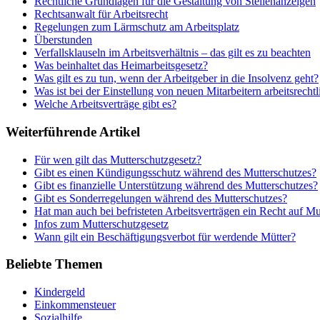
Rechtliche Grundlagen für die Gestaltung von Stellenanzeigen
Rechtsanwalt für Arbeitsrecht
Regelungen zum Lärmschutz am Arbeitsplatz
Überstunden
Verfallsklauseln im Arbeitsverhältnis – das gilt es zu beachten
Was beinhaltet das Heimarbeitsgesetz?
Was gilt es zu tun, wenn der Arbeitgeber in die Insolvenz geht?
Was ist bei der Einstellung von neuen Mitarbeitern arbeitsrechtl
Welche Arbeitsverträge gibt es?
Weiterführende Artikel
Für wen gilt das Mutterschutzgesetz?
Gibt es einen Kündigungsschutz während des Mutterschutzes?
Gibt es finanzielle Unterstützung während des Mutterschutzes?
Gibt es Sonderregelungen während des Mutterschutzes?
Hat man auch bei befristeten Arbeitsverträgen ein Recht auf Mu
Infos zum Mutterschutzgesetz
Wann gilt ein Beschäftigungsverbot für werdende Mütter?
Beliebte Themen
Kindergeld
Einkommensteuer
Sozialhilfe