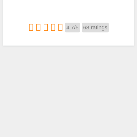
4.7
/
5
68
ratings