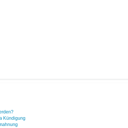
werden?
ma Kündigung
bmahnung