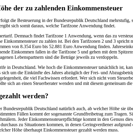
Höhe der zu zahlenden Einkommensteuer
folgt die Besteuerung in der Bundesrepublik Deutschland mehrstufig, so
 ergibt sich somit daraus, welche Tarifzone Anwendung findet.
teuertarif. Demnach findet Tarifzone 1 Anwendung, wenn das zu verste
eine Einkommensteuer zu zahlen ist. Bei den Tarifzonen 2 und 3 sprich
kommen von 8.354 Euro bis 52.881 Euro Anwendung finden. Jahreseink
hende Einkommen fallen in die Tarifzone 5 und gehen mit dem Spitzenst
ragenen Lebenspartnern sind die Beträge jeweils zu verdoppeln.
fe in Deutschland. Wie hoch die Einkommensteuer tatsächlich ist, kann 
 sich um die Einkünfte des Jahres abzüglich der Frei- und Abzugsbetr
egenheit, die viel Fachwissen erfordert. Wer sich nicht vom Steuerbe
, sollte sich an einen Steuerberater wenden und mit diesem gemeinsam d
gezahlt werden?
r Bundesrepublik Deutschland natürlich auch, ab welcher Höhe sie üb
estimmten Fällen kommt der sogenannte Grundfreibetrag zum Tragen. 
schmälern. Jeder Einkommenssteuerpflichtige kommt in den Genuss die
s durchaus zu Situationen kommen, in denen Geringverdiener aufgrund 
elcher Höhe überhaupt Einkommensteuer gezahlt werden muss.