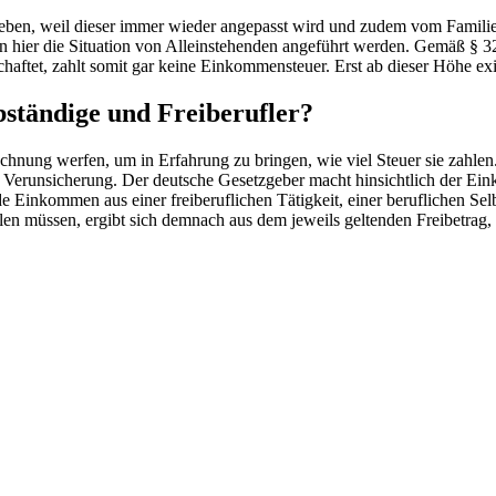
eben, weil dieser immer wieder angepasst wird und zudem vom Familie
n hier die Situation von Alleinstehenden angeführt werden. Gemäß § 3
ftet, zahlt somit gar keine Einkommensteuer. Erst ab dieser Höhe exis
bständige und Freiberufler?
echnung werfen, um in Erfahrung zu bringen, wie viel Steuer sie zahlen
Verunsicherung. Der deutsche Gesetzgeber macht hinsichtlich der Ei
e Einkommen aus einer freiberuflichen Tätigkeit, einer beruflichen Selb
len müssen, ergibt sich demnach aus dem jeweils geltenden Freibetrag