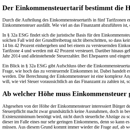
Der Einkommensteuertarif bestimmt die 
Durch die Aufteilung des Einkommensteuertarifs in fünf Tarifzonen er
Einkommensteuer ausfällt. Wie viel an das Finanzamt abzuführen ist,
In § 32a EStG findet sich die juristische Basis für den Einkommens
solchen Fall wird der Grundfreibetrag nicht überschritten, so dass k
14 bis 42 Prozent einhergehen und bei einem zu versteuernden Ein
Tarifzone 4 und werden mit 42 Prozent versteuert. Darüber hinaus ge
Jahr 2014 und alleinstehende Steuerzahler. Bei Ehepaaren und einget
Ein Blick in § 32a EStG gibt Aufschluss über die Einkommensteuertari
Frage, wie hoch das zu versteuernde Einkommen ist. Dabei handelt es
werden. Die Berechnung der Einkommensteuer ist eine komplexe Angel
will, wie viel Steuer voraussichtlich an das Finanzamt zu zahlen ist
Ab welcher Höhe muss Einkommensteuer 
Abgesehen von der Höhe der Einkommensteuer interessiert Bürger de
Steuerpflicht macht zwar grundsätzlich keine Ausnahmen, doch in b
Existenzminimum benötigt wird, nicht durch steuerliche Abzüge zu 
dieser im Falle eines nur sehr geringen Einkommens, denn so kann e
müssen. Aus diesem Grund kommt immer wieder die Frage auf, ab w