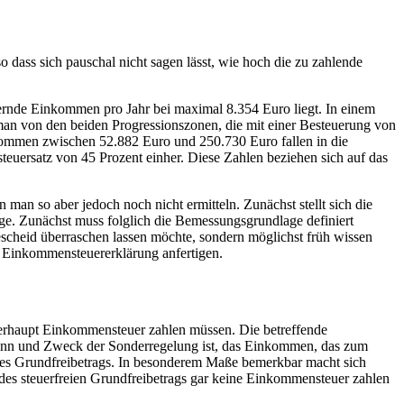
 dass sich pauschal nicht sagen lässt, wie hoch die zu zahlende
uernde Einkommen pro Jahr bei maximal 8.354 Euro liegt. In einem
t man von den beiden Progressionszonen, die mit einer Besteuerung von
ommen zwischen 52.882 Euro und 250.730 Euro fallen in die
euersatz von 45 Prozent einher. Diese Zahlen beziehen sich auf das
man so aber jedoch noch nicht ermitteln. Zunächst stellt sich die
äge. Zunächst muss folglich die Bemessungsgrundlage definiert
scheid überraschen lassen möchte, sondern möglichst früh wissen
ie Einkommensteuererklärung anfertigen.
erhaupt Einkommensteuer zahlen müssen. Die betreffende
Sinn und Zweck der Sonderregelung ist, das Einkommen, das zum
ses Grundfreibetrags. In besonderem Maße bemerkbar macht sich
des steuerfreien Grundfreibetrags gar keine Einkommensteuer zahlen