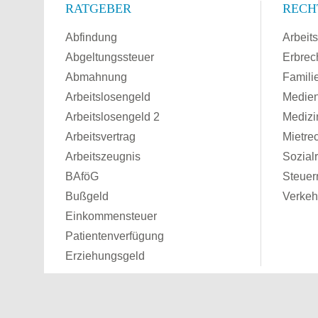
RATGEBER
RECH
Abfindung
Arbeits
Abgeltungssteuer
Erbrec
Abmahnung
Famili
Arbeitslosengeld
Medien
Arbeitslosengeld 2
Medizi
Arbeitsvertrag
Mietre
Arbeitszeugnis
Sozial
BAföG
Steuer
Bußgeld
Verkeh
Einkommensteuer
Patientenverfügung
Erziehungsgeld