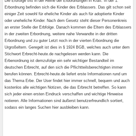
Die Erbfolge tritt in der Reihe der Erbordnungen in Kraft. In der 1.
Erbordnung befinden sich die Kinder des Erblassers. Das gilt schon seit
einiger Zeit sowohl für eheliche Kinder als auch für adoptierte Kinder
oder uneheliche Kinder. Nach dem Gesetz steht dieser Personenkreis
an erster Stelle der Erbfolge. Danach kommen die Eltern des Erblassers
in der zweiten Erbordnung, weitere nahe Verwandte in der dritten
Erbordnung und zu guter Letzt noch in der vierten Erbordnung die
Urgroßeltern. Geregelt ist dies in § 1924 BGB, welches auch unter dem
Stichwort Erbrecht-heute.de nachgelesen werden kann. Die
Erbenordnung ist demzufolge ein sehr wichtiger Bestandteil im
deutschen Erbrecht, auf den sich die Pflichtteilsberechtigten immer
berufen können. Erbrecht-heute.de liefert erste Informationen rund um
das Thema Erbe. Der User findet hier immer schnell, bequem und auch
kostenlos alle wichtigen Notizen, die das Erbrecht betreffen. So kann
sich jeder einen ersten Eindruck verschaffen und wichtige Hinweise
notieren. Alle Informationen sind äußerst benutzerfreundlich sortiert,
sodass ein langes Suchen hier ausbleiben kann.