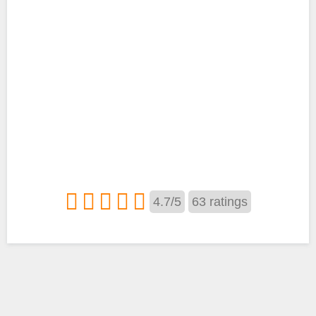
4.7
/
5
63
ratings