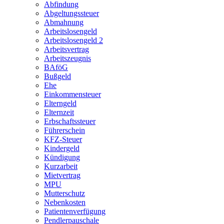
Abfindung
Abgeltungssteuer
Abmahnung
Arbeitslosengeld
Arbeitslosengeld 2
Arbeitsvertrag
Arbeitszeugnis
BAföG
Bußgeld
Ehe
Einkommensteuer
Elterngeld
Elternzeit
Erbschaftssteuer
Führerschein
KFZ-Steuer
Kindergeld
Kündigung
Kurzarbeit
Mietvertrag
MPU
Mutterschutz
Nebenkosten
Patientenverfügung
Pendlerpauschale