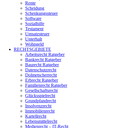
Rente
Scheidung
Schenkungssteuer
Software
Sozialhilfe
Testament
Umsatzsteuer
Unterhalt
Wohngeld
RECHTSGEBIETE
Arbeitsrecht Ratgeber
Bankrecht Ratgeber
Baurecht Ratgeber
Datenschutzrecht
Dolmetscherrecht
Erbrecht Ratgeber
Familienrecht Ratgeber
Gesellschaftsrecht
Glücksspielrecht
Grundpfandrecht
Insolvenzrecht
Immobilienrecht
Kartellrecht
Lebensmittelrecht
Medienrecht – IT-Recht