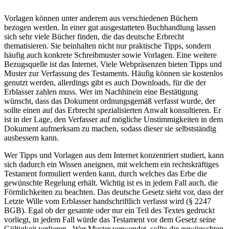
Vorlagen können unter anderem aus verschiedenen Büchern
bezogen werden. In einer gut ausgestatteten Buchhandlung lassen
sich sehr viele Bücher finden, die das deutsche Erbrecht
thematisieren. Sie beinhalten nicht nur praktische Tipps, sondern
häufig auch konkrete Schreibmuster sowie Vorlagen. Eine weitere
Bezugsquelle ist das Internet. Viele Webpräsenzen bieten Tipps und
Muster zur Verfassung des Testaments. Häufig können sie kostenlos
genutzt werden, allerdings gibt es auch Downloads, für die der
Erblasser zahlen muss. Wer im Nachhinein eine Bestätigung
wünscht, dass das Dokument ordnungsgemäß verfasst wurde, der
sollte einen auf das Erbrecht spezialisierten Anwalt konsultieren. Er
ist in der Lage, den Verfasser auf mögliche Unstimmigkeiten in dem
Dokument aufmerksam zu machen, sodass dieser sie selbstständig
ausbessern kann.
Wer Tipps und Vorlagen aus dem Internet konzentriert studiert, kann
sich dadurch ein Wissen aneignen, mit welchem ein rechtskräftiges
Testament formuliert werden kann, durch welches das Erbe die
gewünschte Regelung erhält. Wichtig ist es in jedem Fall auch, die
Förmlichkeiten zu beachten. Das deutsche Gesetz sieht vor, dass der
Letzte Wille vom Erblasser handschriftlich verfasst wird (§ 2247
BGB). Egal ob der gesamte oder nur ein Teil des Textes gedruckt
vorliegt, in jedem Fall würde das Testament vor dem Gesetz seine
Gültigkeit verlieren.. Wer Muster verwendet, sollte die gewünschten